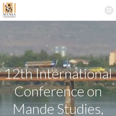
Skip
to
content
12th International
Conference on
Mande Studies,